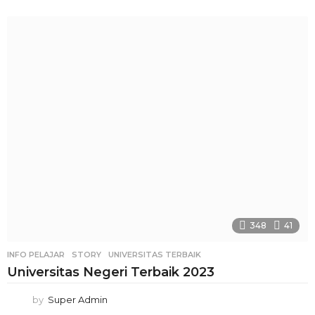
348
41
INFO PELAJAR
STORY
,
UNIVERSITAS TERBAIK
Universitas Negeri Terbaik 2023
by
Super Admin