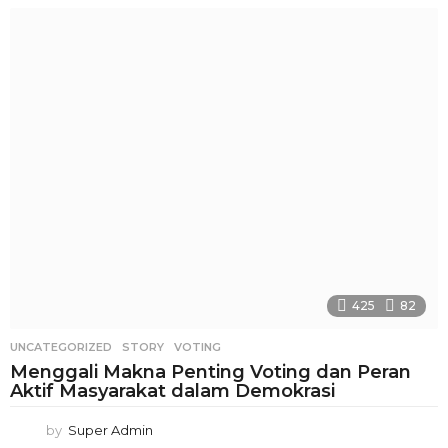
425
82
UNCATEGORIZED
STORY
,
VOTING
Menggali Makna Penting Voting dan Peran
Aktif Masyarakat dalam Demokrasi
by
Super Admin