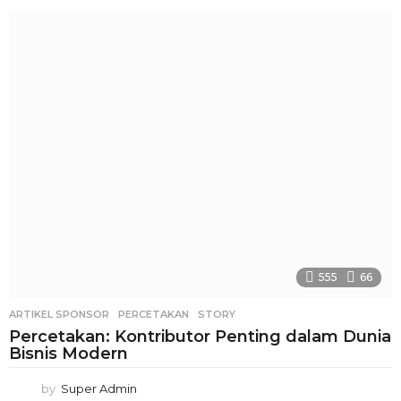
555
66
ARTIKEL SPONSOR
PERCETAKAN
,
STORY
Percetakan: Kontributor Penting dalam Dunia
Bisnis Modern
by
Super Admin