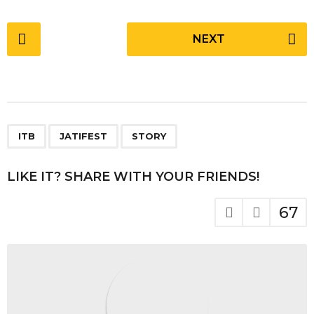
P
NEXT
o
s
t
P
a
,
,
g
ITB
JATIFEST
STORY
i
n
LIKE IT? SHARE WITH YOUR FRIENDS!
a
t
67
i
o
n