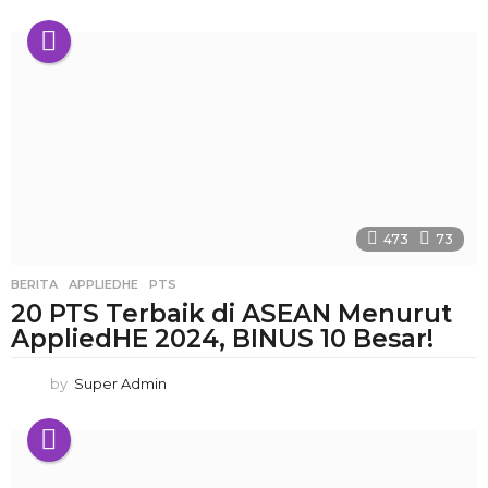
473
73
BERITA
APPLIEDHE
,
PTS
20 PTS Terbaik di ASEAN Menurut
AppliedHE 2024, BINUS 10 Besar!
by
Super Admin