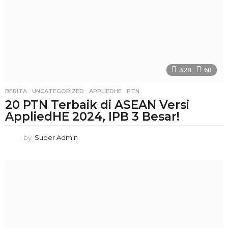
328
68
BERITA
,
UNCATEGORIZED
APPLIEDHE
,
PTN
20 PTN Terbaik di ASEAN Versi
AppliedHE 2024, IPB 3 Besar!
by
Super Admin