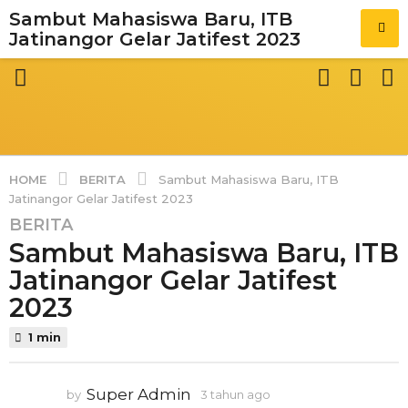
Pos
Sambut Mahasiswa Baru, ITB
Jatinangor Gelar Jatifest 2023
BERITA
HOME
Sambut Mahasiswa Baru, ITB
Jatinangor Gelar Jatifest 2023
BERITA
3
Sambut Mahasiswa Baru, ITB
t
a
Jatinangor Gelar Jatifest
h
2023
u
n
1 min
a
g
Super Admin
by
3 tahun ago
3
o