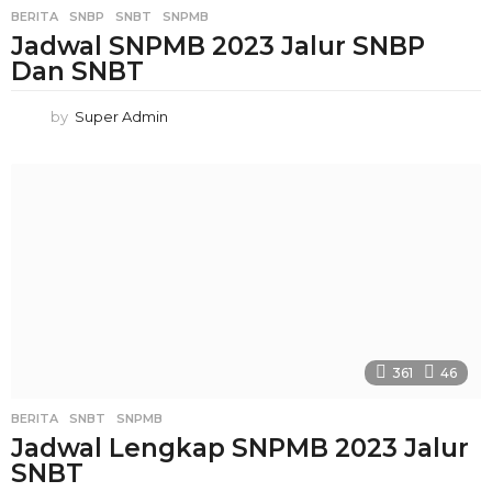
BERITA
SNBP
,
SNBT
,
SNPMB
Jadwal SNPMB 2023 Jalur SNBP
Dan SNBT
by
Super Admin
361
46
BERITA
SNBT
,
SNPMB
Jadwal Lengkap SNPMB 2023 Jalur
SNBT