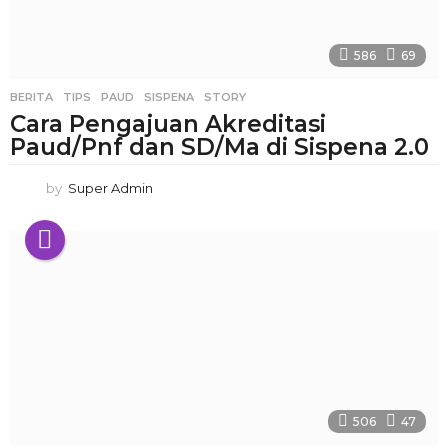
586
69
BERITA
,
TIPS
PAUD
,
SISPENA
,
STORY
Cara Pengajuan Akreditasi
Paud/Pnf dan SD/Ma di Sispena 2.0
by
Super Admin
506
47