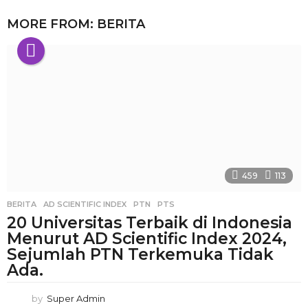
MORE FROM:
BERITA
459
113
BERITA
AD SCIENTIFIC INDEX
,
PTN
,
PTS
20 Universitas Terbaik di Indonesia
Menurut AD Scientific Index 2024,
Sejumlah PTN Terkemuka Tidak
Ada.
by
Super Admin