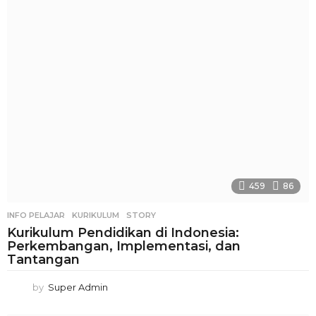
459
86
INFO PELAJAR
KURIKULUM
,
STORY
Kurikulum Pendidikan di Indonesia:
Perkembangan, Implementasi, dan
Tantangan
by
Super Admin