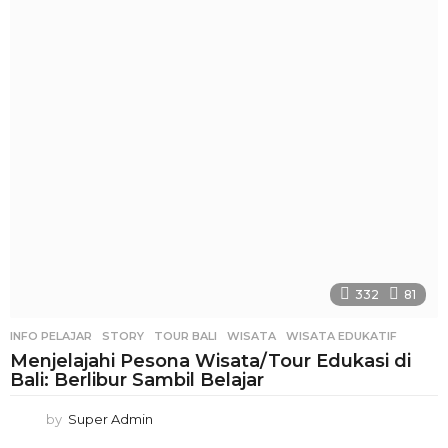
332
81
INFO PELAJAR
STORY
,
TOUR BALI
,
WISATA
,
WISATA EDUKATIF
Menjelajahi Pesona Wisata/Tour Edukasi di
Bali: Berlibur Sambil Belajar
by
Super Admin