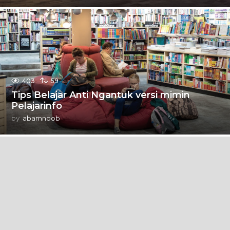
403
59
Tips Belajar Anti Ngantuk versi mimin
Pelajarinfo
by
abamnoob