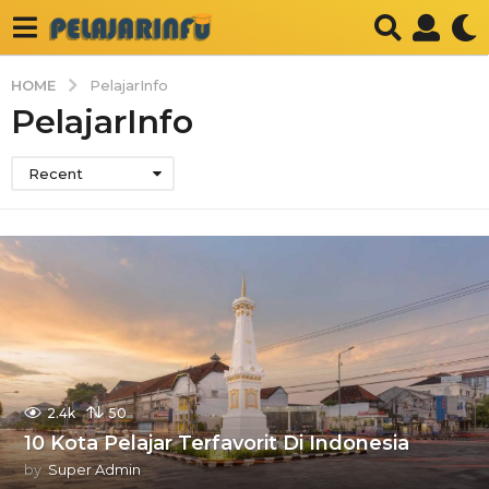
HOME
PelajarInfo
PelajarInfo
Recent
2.4k
50
10 Kota Pelajar Terfavorit Di Indonesia
by
Super Admin